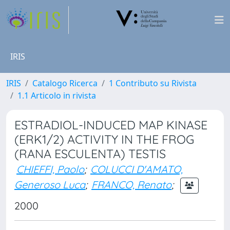
IRIS
IRIS
Catalogo Ricerca
1 Contributo su Rivista
1.1 Articolo in rivista
ESTRADIOL-INDUCED MAP KINASE
(ERK1/2) ACTIVITY IN THE FROG
(RANA ESCULENTA) TESTIS
CHIEFFI, Paolo
;
COLUCCI D'AMATO,
Generoso Luca
;
FRANCO, Renato
;
2000