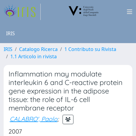
IRIS
IRIS
Catalogo Ricerca
1 Contributo su Rivista
1.1 Articolo in rivista
Inflammation may modulate
interleukin 6 and C-reactive protein
gene expression in the adipose
tissue: the role of IL-6 cell
membrane receptor
CALABRO', Paolo
;
2007