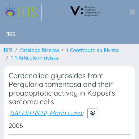
IRIS
IRIS
Catalogo Ricerca
1 Contributo su Rivista
1.1 Articolo in rivista
Cardenolide glycosides from
Pergularia tomentosa and their
proapoptotic activity in Kaposi's
sarcoma cells
BALESTRIERI, Maria Luisa
;
2006