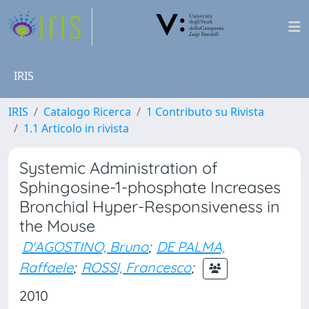
IRIS
IRIS
Catalogo Ricerca
1 Contributo su Rivista
1.1 Articolo in rivista
Systemic Administration of
Sphingosine-1-phosphate Increases
Bronchial Hyper-Responsiveness in
the Mouse
D'AGOSTINO, Bruno
;
DE PALMA,
Raffaele
;
ROSSI, Francesco
;
2010