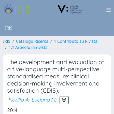
IRIS
IRIS
Catalogo Ricerca
1 Contributo su Rivista
1.1 Articolo in rivista
The development and evaluation of
a five-language multi-perspective
standardised measure: clinical
decision-making involvement and
satisfaction (CDIS).
Fiorillo A
;
Luciano M
;
2014