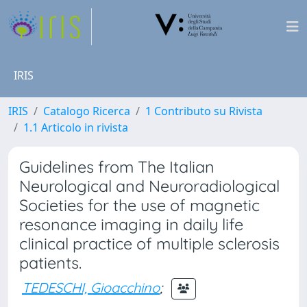
IRIS
IRIS
Catalogo Ricerca
1 Contributo su Rivista
1.1 Articolo in rivista
Guidelines from The Italian
Neurological and Neuroradiological
Societies for the use of magnetic
resonance imaging in daily life
clinical practice of multiple sclerosis
patients.
TEDESCHI, Gioacchino
;