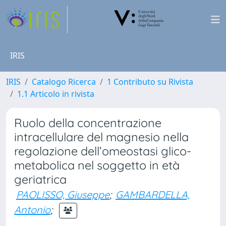
IRIS
IRIS
Catalogo Ricerca
1 Contributo su Rivista
1.1 Articolo in rivista
Ruolo della concentrazione
intracellulare del magnesio nella
regolazione dell’omeostasi glico-
metabolica nel soggetto in età
geriatrica
PAOLISSO, Giuseppe
;
GAMBARDELLA,
Antonio
;