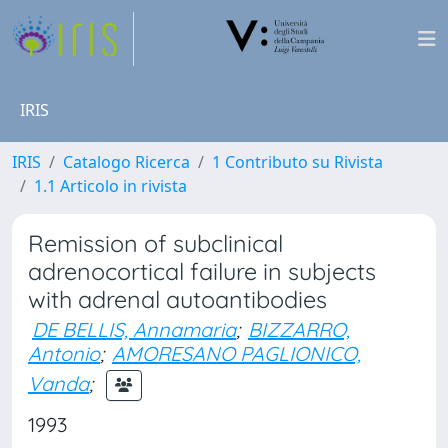
IRIS
IRIS
Catalogo Ricerca
1 Contributo su Rivista
1.1 Articolo in rivista
Remission of subclinical
adrenocortical failure in subjects
with adrenal autoantibodies
DE BELLIS, Annamaria
;
BIZZARRO,
Antonio
;
AMORESANO PAGLIONICO,
Vanda
;
1993