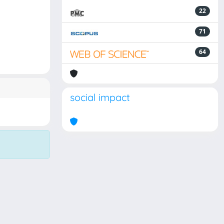
22
71
64
social impact