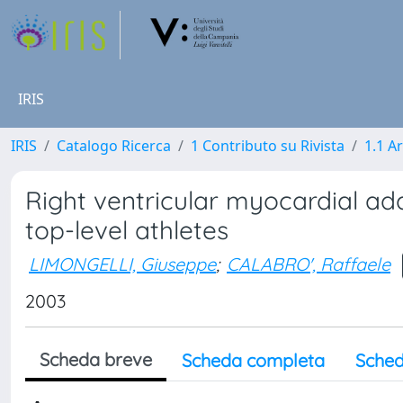
IRIS
IRIS
Catalogo Ricerca
1 Contributo su Rivista
1.1 Ar
Right ventricular myocardial ada
top-level athletes
LIMONGELLI, Giuseppe
;
CALABRO', Raffaele
2003
Scheda breve
Scheda completa
Sched