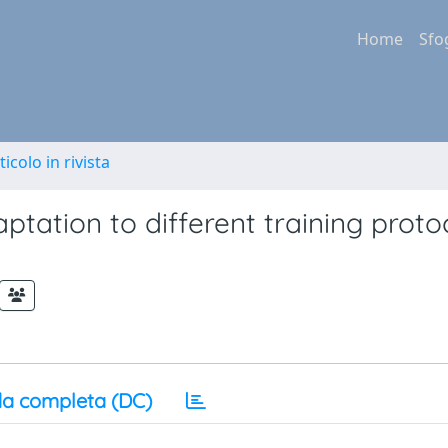
Home
Sfo
ticolo in rivista
ptation to different training protoc
a completa (DC)