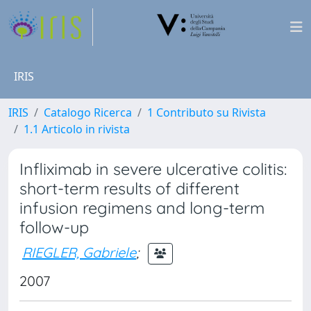
IRIS
IRIS
Catalogo Ricerca
1 Contributo su Rivista
1.1 Articolo in rivista
Infliximab in severe ulcerative colitis:
short-term results of different
infusion regimens and long-term
follow-up
RIEGLER, Gabriele
;
2007