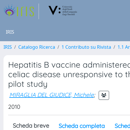
IRIS
IRIS
Catalogo Ricerca
1 Contributo su Rivista
1.1 Ar
Hepatitis B vaccine administered
celiac disease unresponsive to t
pilot study
MIRAGLIA DEL GIUDICE, Michele
;
2010
Scheda breve
Scheda completa
Sched