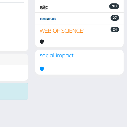
ND
27
24
social impact