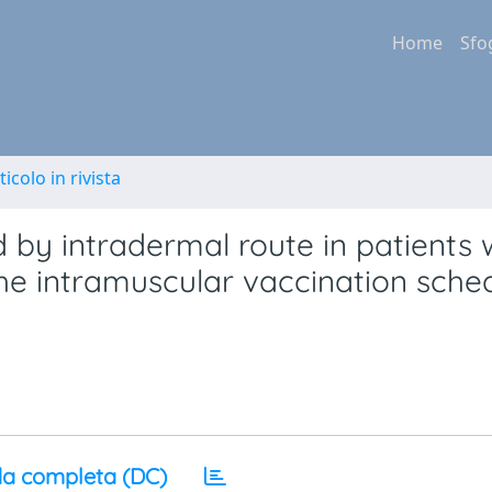
Home
Sfo
ticolo in rivista
 by intradermal route in patients 
he intramuscular vaccination sched
a completa (DC)