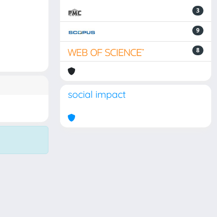
3
9
8
social impact