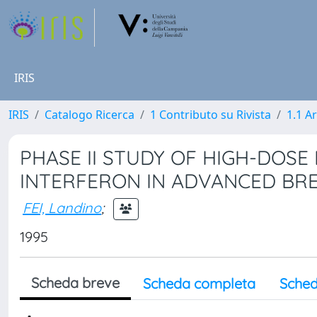
IRIS
IRIS
Catalogo Ricerca
1 Contributo su Rivista
1.1 Ar
PHASE II STUDY OF HIGH-DOSE 
INTERFERON IN ADVANCED BRE
FEI, Landino
;
1995
Scheda breve
Scheda completa
Sched