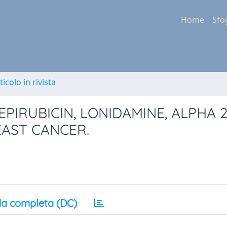
Home
Sfo
ticolo in rivista
EPIRUBICIN, LONIDAMINE, ALPHA 
AST CANCER.
a completa (DC)