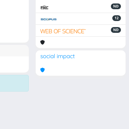
ND
12
ND
social impact