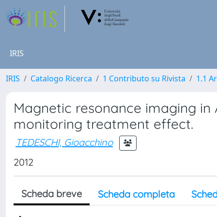
IRIS
IRIS
Catalogo Ricerca
1 Contributo su Rivista
1.1 Ar
Magnetic resonance imaging in A
monitoring treatment effect.
TEDESCHI, Gioacchino
2012
Scheda breve
Scheda completa
Sched