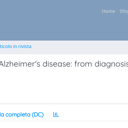
Home
Sfo
ticolo in rivista
lzheimer's disease: from diagnosis
a completa (DC)