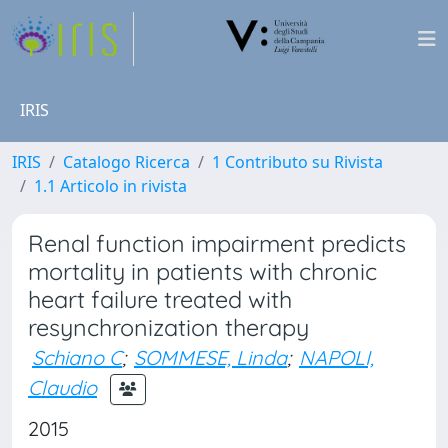
IRIS
IRIS
Catalogo Ricerca
1 Contributo su Rivista
1.1 Articolo in rivista
Renal function impairment predicts
mortality in patients with chronic
heart failure treated with
resynchronization therapy
Schiano C
;
SOMMESE, Linda
;
NAPOLI,
Claudio
2015