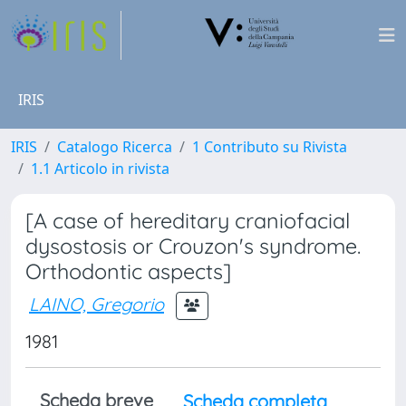
IRIS
IRIS
Catalogo Ricerca
1 Contributo su Rivista
1.1 Articolo in rivista
[A case of hereditary craniofacial
dysostosis or Crouzon's syndrome.
Orthodontic aspects]
LAINO, Gregorio
1981
Scheda breve
Scheda completa