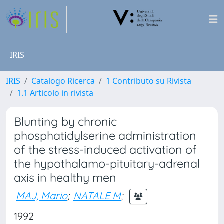
IRIS
IRIS
Catalogo Ricerca
1 Contributo su Rivista
1.1 Articolo in rivista
Blunting by chronic
phosphatidylserine administration
of the stress-induced activation of
the hypothalamo-pituitary-adrenal
axis in healthy men
MAJ, Mario
;
NATALE M
;
1992