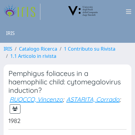
IRIS
IRIS
Catalogo Ricerca
1 Contributo su Rivista
1.1 Articolo in rivista
Pemphigus foliaceus in a
haemophilic child: cytomegalovirus
induction?
RUOCCO, Vincenzo
;
ASTARITA, Corrado
;
1982