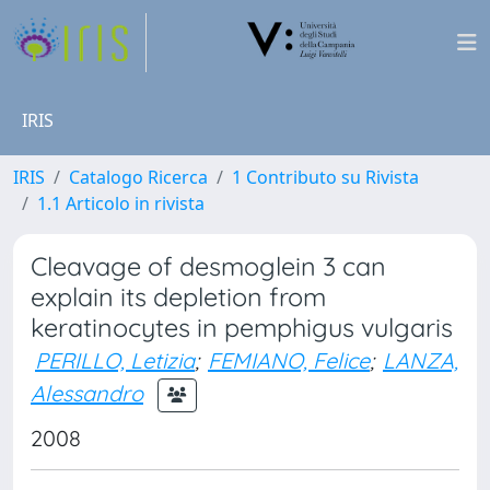
IRIS
IRIS
Catalogo Ricerca
1 Contributo su Rivista
1.1 Articolo in rivista
Cleavage of desmoglein 3 can
explain its depletion from
keratinocytes in pemphigus vulgaris
PERILLO, Letizia
;
FEMIANO, Felice
;
LANZA,
Alessandro
2008