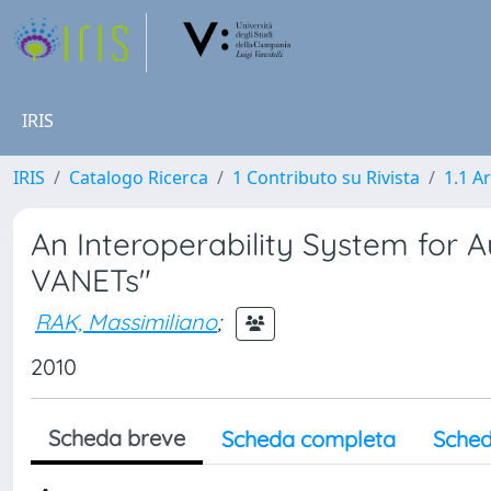
IRIS
IRIS
Catalogo Ricerca
1 Contributo su Rivista
1.1 Ar
An Interoperability System for A
VANETs"
RAK, Massimiliano
;
2010
Scheda breve
Scheda completa
Sched