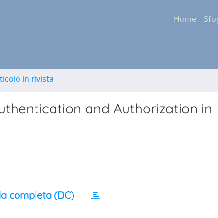
Home
Sfo
ticolo in rivista
uthentication and Authorization in
a completa (DC)