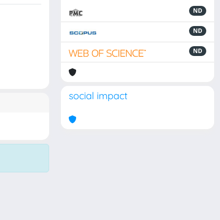
ND
ND
ND
social impact