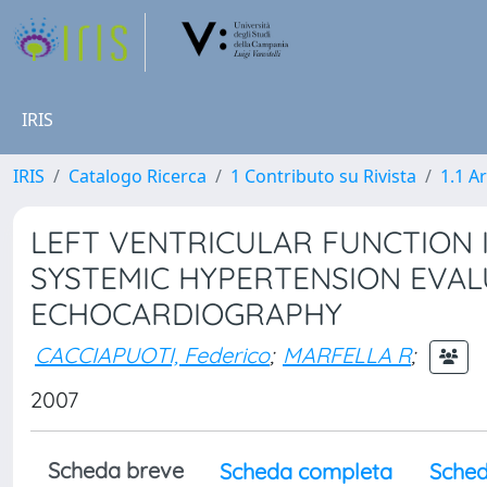
IRIS
IRIS
Catalogo Ricerca
1 Contributo su Rivista
1.1 Ar
LEFT VENTRICULAR FUNCTION 
SYSTEMIC HYPERTENSION EVA
ECHOCARDIOGRAPHY
CACCIAPUOTI, Federico
;
MARFELLA R
;
2007
Scheda breve
Scheda completa
Sched