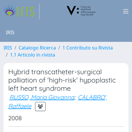
IRIS
IRIS
Catalogo Ricerca
1 Contributo su Rivista
1.1 Articolo in rivista
Hybrid transcatheter-surgical
palliation of 'high-risk' hypoplastic
left heart syndrome
RUSSO, Maria Giovanna
;
CALABRO',
Raffaele
2008