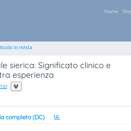
Home
Sfo
ticolo in rivista
ierica: Significato clinico e
stra esperienza
omo
a completa (DC)