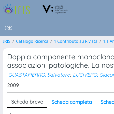
IRIS
IRIS
Catalogo Ricerca
1 Contributo su Rivista
1.1 Ar
Doppia componente monoclonale s
associazioni patologiche. La no
GUASTAFIERRO, Salvatore
;
LUCIVERO, Giac
2009
Scheda breve
Scheda completa
Sched