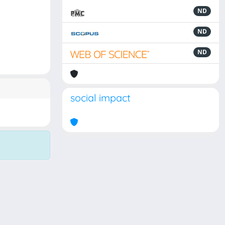
ND
ND
ND
social impact