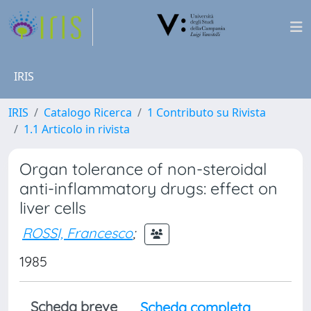
IRIS
IRIS
Catalogo Ricerca
1 Contributo su Rivista
1.1 Articolo in rivista
Organ tolerance of non-steroidal
anti-inflammatory drugs: effect on
liver cells
ROSSI, Francesco
;
1985
Scheda breve
Scheda completa