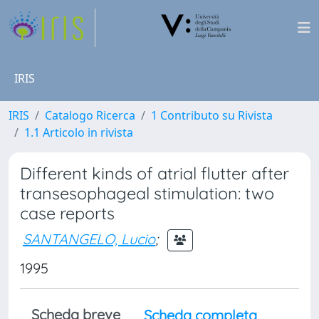
IRIS
IRIS
Catalogo Ricerca
1 Contributo su Rivista
1.1 Articolo in rivista
Different kinds of atrial flutter after
transesophageal stimulation: two
case reports
SANTANGELO, Lucio
;
1995
Scheda breve
Scheda completa