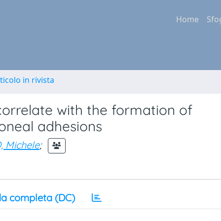
Home
Sfo
ticolo in rivista
correlate with the formation of
toneal adhesions
, Michele
;
a completa (DC)