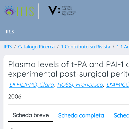
IRIS
IRIS
Catalogo Ricerca
1 Contributo su Rivista
1.1 Ar
Plasma levels of t-PA and PAI-1 
experimental post-surgical peri
DI FILIPPO, Clara
;
ROSSI, Francesco
;
D'AMICO
2006
Scheda breve
Scheda completa
Sched