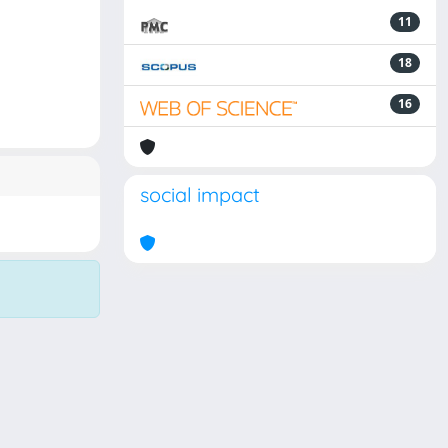
11
18
16
social impact