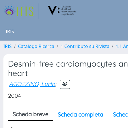
IRIS
IRIS
Catalogo Ricerca
1 Contributo su Rivista
1.1 Ar
Desmin-free cardiomyocytes and
heart
AGOZZINO, Lucio
;
2004
Scheda breve
Scheda completa
Sched