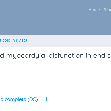
Home
Sfo
ticolo in rivista
 myocardyial disfunction in end 
a completa (DC)