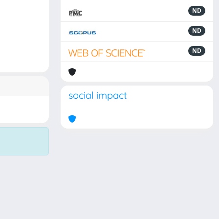
ND
ND
ND
social impact