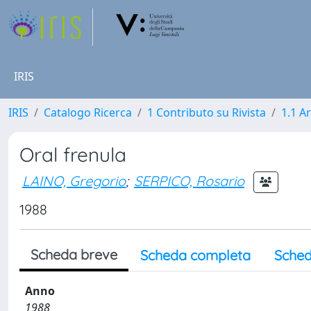
IRIS
IRIS
Catalogo Ricerca
1 Contributo su Rivista
1.1 Ar
Oral frenula
LAINO, Gregorio
;
SERPICO, Rosario
1988
Scheda breve
Scheda completa
Sched
Anno
1988