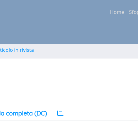
Home
Sfo
ticolo in rivista
a completa (DC)