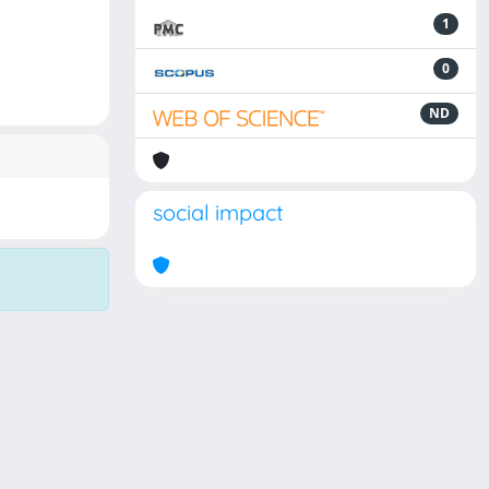
1
0
ND
social impact