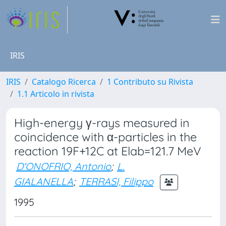
IRIS
IRIS
Catalogo Ricerca
1 Contributo su Rivista
1.1 Articolo in rivista
High-energy γ-rays measured in
coincidence with α-particles in the
reaction 19F+12C at Elab=121.7 MeV
D'ONOFRIO, Antonio
;
L.
GIALANELLA
;
TERRASI, Filippo
1995