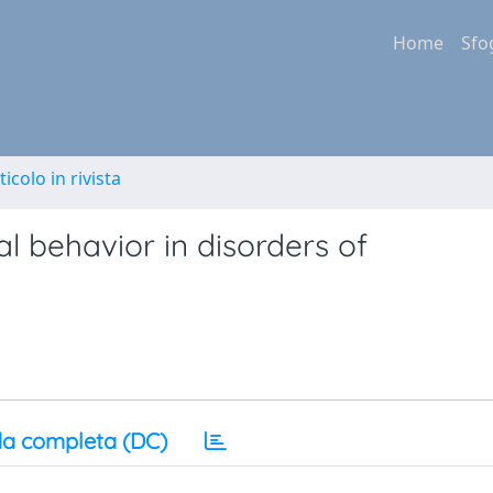
Home
Sfo
ticolo in rivista
l behavior in disorders of
a completa (DC)