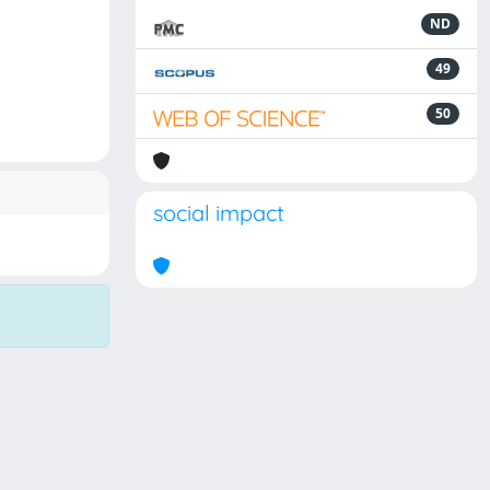
ND
49
50
social impact