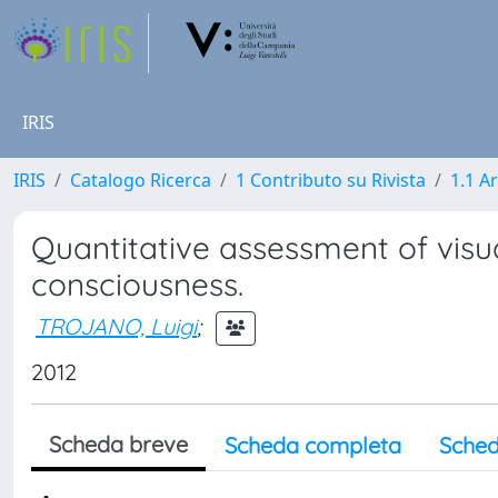
IRIS
IRIS
Catalogo Ricerca
1 Contributo su Rivista
1.1 Ar
Quantitative assessment of visua
consciousness.
TROJANO, Luigi
;
2012
Scheda breve
Scheda completa
Sched