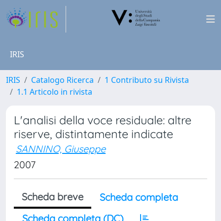
IRIS
IRIS
Catalogo Ricerca
1 Contributo su Rivista
1.1 Articolo in rivista
L'analisi della voce residuale: altre
riserve, distintamente indicate
SANNINO, Giuseppe
2007
Scheda breve
Scheda completa
Scheda completa (DC)