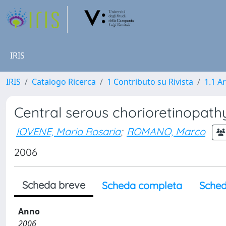
IRIS
IRIS
Catalogo Ricerca
1 Contributo su Rivista
1.1 Ar
Central serous chorioretinopath
IOVENE, Maria Rosaria
;
ROMANO, Marco
2006
Scheda breve
Scheda completa
Sched
Anno
2006