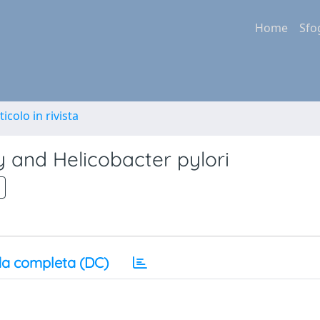
Home
Sfo
ticolo in rivista
y and Helicobacter pylori
a completa (DC)