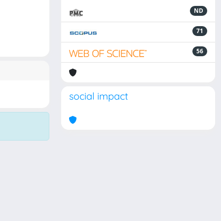
ND
71
56
social impact