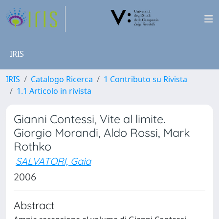
IRIS
IRIS
Catalogo Ricerca
1 Contributo su Rivista
1.1 Articolo in rivista
Gianni Contessi, Vite al limite.
Giorgio Morandi, Aldo Rossi, Mark
Rothko
SALVATORI, Gaia
2006
Abstract