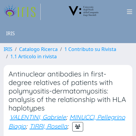
IRIS
IRIS
Catalogo Ricerca
1 Contributo su Rivista
1.1 Articolo in rivista
Antinuclear antibodies in first-
degree relatives of patients with
polymyositis-dermatomyositis:
analysis of the relationship with HLA
haplotypes
VALENTINI, Gabriele
;
MINUCCI, Pellegrino
Biagio
;
TIRRI, Rosella
;