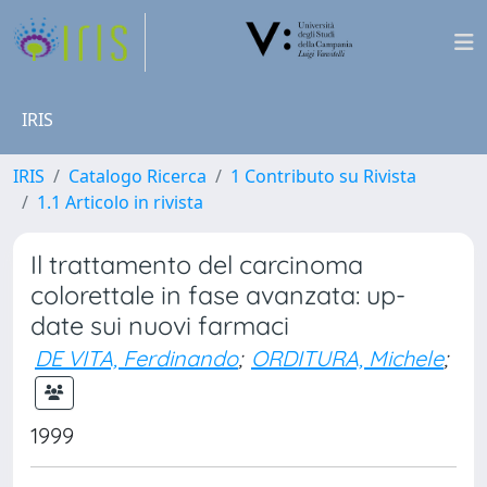
IRIS
IRIS
Catalogo Ricerca
1 Contributo su Rivista
1.1 Articolo in rivista
Il trattamento del carcinoma
colorettale in fase avanzata: up-
date sui nuovi farmaci
DE VITA, Ferdinando
;
ORDITURA, Michele
;
1999