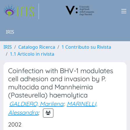
IRIS
IRIS
Catalogo Ricerca
1 Contributo su Rivista
1.1 Articolo in rivista
Coinfection with BHV-1 modulates
cell adhesion and invasion by P.
multocida and Mannheimia
(Pasteurella) haemolytica
GALDIERO, Marilena
;
MARINELLI,
Alessandra
;
2002