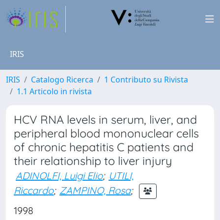
IRIS
IRIS
Catalogo Ricerca
1 Contributo su Rivista
1.1 Articolo in rivista
HCV RNA levels in serum, liver, and
peripheral blood mononuclear cells
of chronic hepatitis C patients and
their relationship to liver injury
ADINOLFI, Luigi Elio
;
UTILI,
Riccardo
;
ZAMPINO, Rosa
;
1998