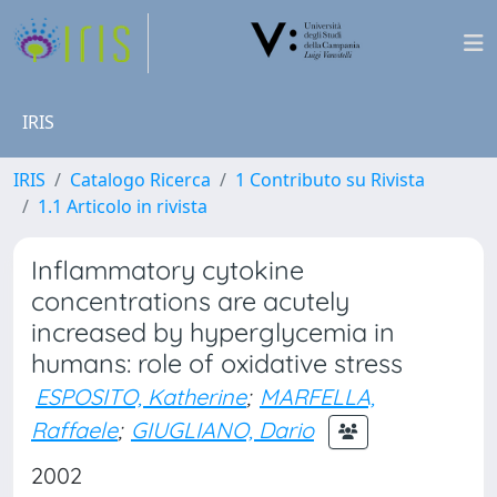
IRIS
IRIS
Catalogo Ricerca
1 Contributo su Rivista
1.1 Articolo in rivista
Inflammatory cytokine
concentrations are acutely
increased by hyperglycemia in
humans: role of oxidative stress
ESPOSITO, Katherine
;
MARFELLA,
Raffaele
;
GIUGLIANO, Dario
2002