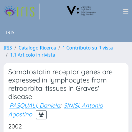
IRIS
IRIS
Catalogo Ricerca
1 Contributo su Rivista
1.1 Articolo in rivista
Somatostatin receptor genes are
expressed in lymphocytes from
retroorbital tissues in Graves'
disease
PASQUALI, Daniela
;
SINISI, Antonio
Agostino
2002