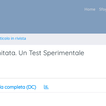
Home
Sfo
ticolo in rivista
mitata. Un Test Sperimentale
a completa (DC)