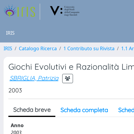
IRIS
IRIS
Catalogo Ricerca
1 Contributo su Rivista
1.1 Ar
Giochi Evolutivi e Razionalità Li
SBRIGLIA, Patrizia
2003
Scheda breve
Scheda completa
Sched
Anno
2003