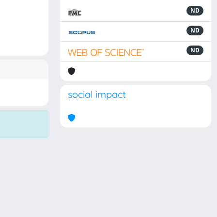
ND
ND
ND
social impact