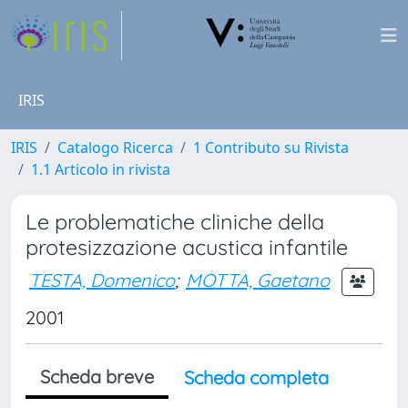
IRIS
IRIS
Catalogo Ricerca
1 Contributo su Rivista
1.1 Articolo in rivista
Le problematiche cliniche della
protesizzazione acustica infantile
TESTA, Domenico
;
MOTTA, Gaetano
2001
Scheda breve
Scheda completa