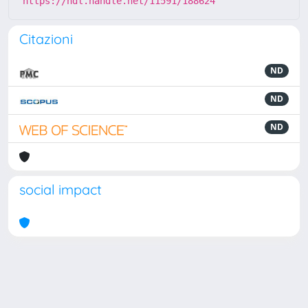
https://hdl.handle.net/11591/188624
Citazioni
ND
ND
ND
social impact
Powered by
IRIS
-
about IRIS
-