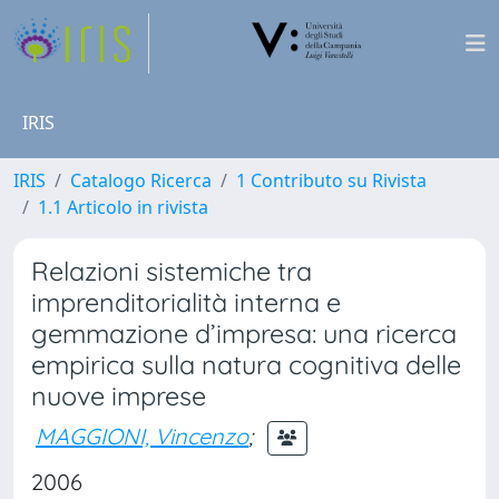
IRIS
IRIS
Catalogo Ricerca
1 Contributo su Rivista
1.1 Articolo in rivista
Relazioni sistemiche tra
imprenditorialità interna e
gemmazione d’impresa: una ricerca
empirica sulla natura cognitiva delle
nuove imprese
MAGGIONI, Vincenzo
;
2006