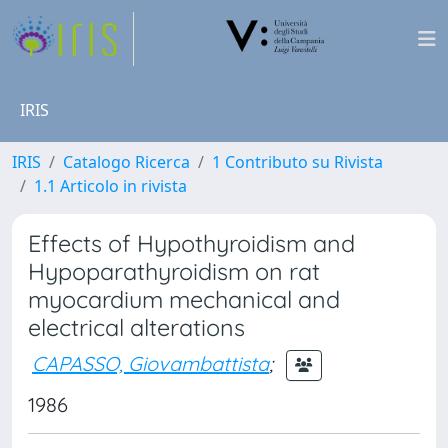
IRIS
IRIS
Catalogo Ricerca
1 Contributo su Rivista
1.1 Articolo in rivista
Effects of Hypothyroidism and
Hypoparathyroidism on rat
myocardium mechanical and
electrical alterations
CAPASSO, Giovambattista
;
1986