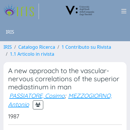
IRIS
IRIS
Catalogo Ricerca
1 Contributo su Rivista
1.1 Articolo in rivista
A new approach to the vascular-
nervous correlations of the superior
mediastinum in man
PASSIATORE, Cosimo
;
MEZZOGIORNO,
Antonio
1987