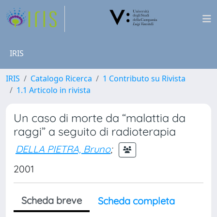
IRIS
IRIS
Catalogo Ricerca
1 Contributo su Rivista
1.1 Articolo in rivista
Un caso di morte da “malattia da
raggi” a seguito di radioterapia
DELLA PIETRA, Bruno
;
2001
Scheda breve
Scheda completa