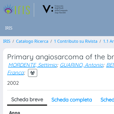
IRIS
IRIS
Catalogo Ricerca
1 Contributo su Rivista
1.1 Ar
Primary angiosarcoma of the br
MORDENTE, Settimio
;
GUARINO, Antonio
;
BEN
Franca
;
2002
Scheda breve
Scheda completa
Sched
Anno