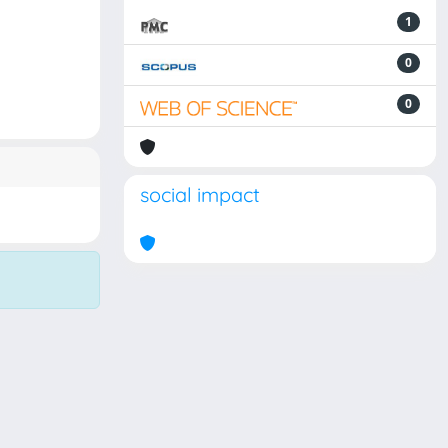
1
0
0
social impact