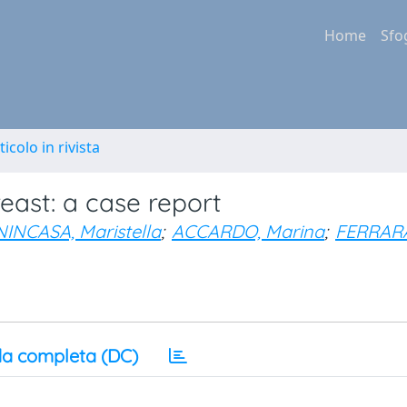
Home
Sfo
ticolo in rivista
east: a case report
INCASA, Maristella
;
ACCARDO, Marina
;
FERRAR
a completa (DC)