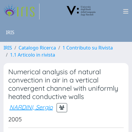
IRIS
IRIS
Catalogo Ricerca
1 Contributo su Rivista
1.1 Articolo in rivista
Numerical analysis of natural
convection in air in a vertical
convergent channel with uniformly
heated conductive walls
NARDINI, Sergio
2005