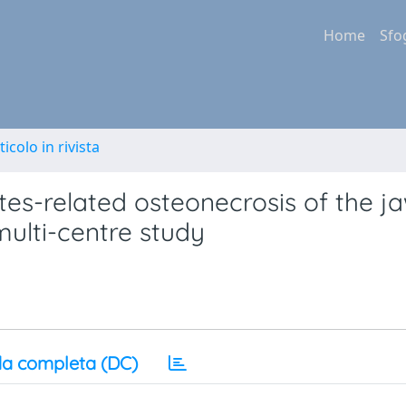
Home
Sfo
ticolo in rivista
s-related osteonecrosis of the ja
multi-centre study
a completa (DC)