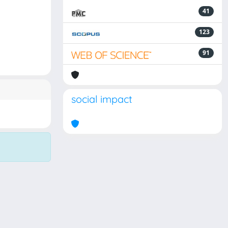
41
123
91
social impact