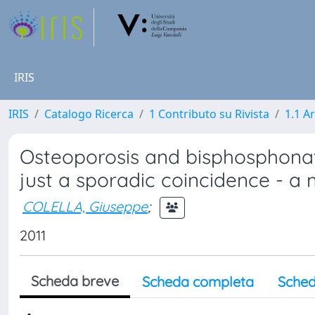
IRIS
IRIS
Catalogo Ricerca
1 Contributo su Rivista
1.1 Ar
Osteoporosis and bisphosphonate
just a sporadic coincidence - a 
COLELLA, Giuseppe
;
2011
Scheda breve
Scheda completa
Sched