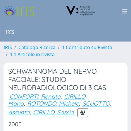
IRIS
IRIS
Catalogo Ricerca
1 Contributo su Rivista
1.1 Articolo in rivista
SCHWANNOMA DEL NERVO
FACCIALE: STUDIO
NEURORADIOLOGICO DI 3 CASI
CONFORTI, Renata
;
CIRILLO,
Mario
;
ROTONDO, Michele
;
SCUOTTO,
Assunta
;
CIRILLO, Sossio
2005