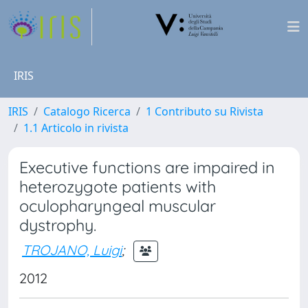
IRIS
IRIS
Catalogo Ricerca
1 Contributo su Rivista
1.1 Articolo in rivista
Executive functions are impaired in
heterozygote patients with
oculopharyngeal muscular
dystrophy.
TROJANO, Luigi
;
2012