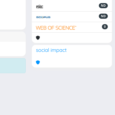
ND
ND
0
social impact