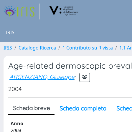
IRIS
IRIS
Catalogo Ricerca
1 Contributo su Rivista
1.1 Ar
Age-related dermoscopic preval
ARGENZIANO, Giuseppe
;
2004
Scheda breve
Scheda completa
Sched
Anno
2004