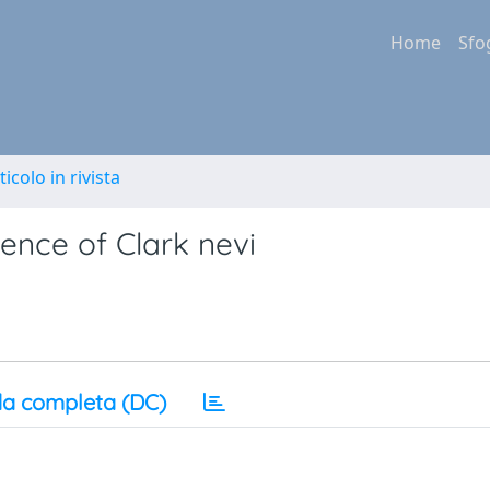
Home
Sfo
ticolo in rivista
ence of Clark nevi
a completa (DC)